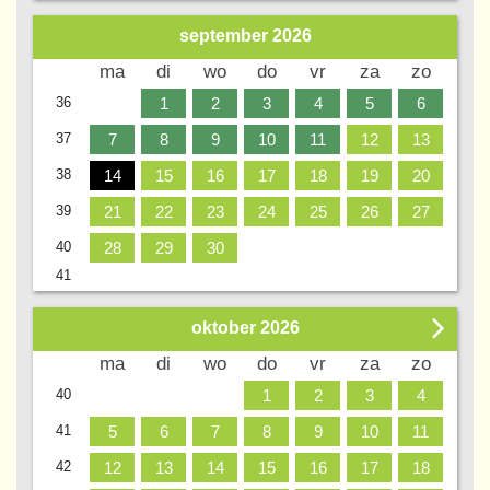
september
2026
Wk
ma
di
wo
do
vr
za
zo
36
1
2
3
4
5
6
37
7
8
9
10
11
12
13
38
14
15
16
17
18
19
20
39
21
22
23
24
25
26
27
40
28
29
30
41
oktober
2026
Wk
ma
di
wo
do
vr
za
zo
40
1
2
3
4
41
5
6
7
8
9
10
11
42
12
13
14
15
16
17
18