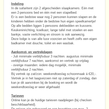
Indeling
In de safaritent zijn 2 afgescheiden slaapkamers. Eén met
een 2-persoons bed en één met een stapelbed.
Er is een bedstee waar nog 2 personen kunnen slapen en de
kinderen hebben onder de bedstee hun eigen speelkamertje!
Op alle bedden liggen 1-persoons dekbedden en kussens.
Keukeninrichting, koelkast, lange tafel met stoelen en een
bankje, vaste verlichting en stroom is ook aanwezig.
Deze lodge is van alle luxe voorzien en heeft zelfs een eigen
badkamer met douche, toilet en een wasbak.
Aankomst- en vertrekdagen
- Juli minimale verblijfsduur 3 nachten. augustus minimale
verblijfsduur 7 nachten, aankomst en vertrek op vrijdag
- overige maanden: iedere dag mogelijk, minimale
verblijfsduur 2 nachten.
Bij vertrek op zat/zon: weekendtoeslag schoonmaak á €20,-.
Vertrek je in het laagseizoen niet op zaterdag of zondag, dan
kan je dit aanvinken bij de boeking en wordt de
weekendtoeslag er weer afgehaald.
Tarieven
Online kan je de huidige tarieven raadplegen (bij checken
beschikbaarheid).
De prijzen zijn gebaseerd op een bezetting van
max. 2