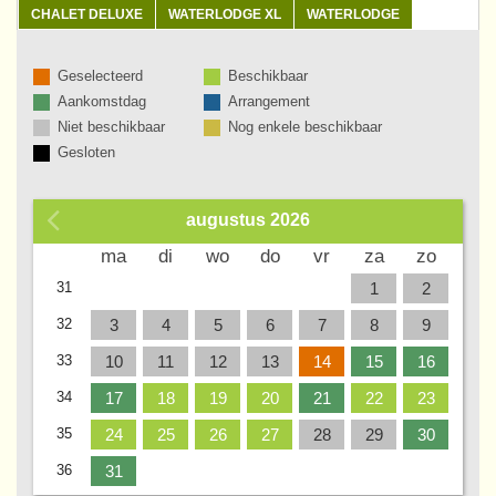
CHALET DELUXE
WATERLODGE XL
WATERLODGE
Geselecteerd
Beschikbaar
Aankomstdag
Arrangement
Niet beschikbaar
Nog enkele beschikbaar
Gesloten
augustus
2026
Wk
ma
di
wo
do
vr
za
zo
31
1
2
32
3
4
5
6
7
8
9
33
10
11
12
13
14
15
16
34
17
18
19
20
21
22
23
35
24
25
26
27
28
29
30
36
31