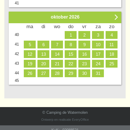
41
oktober
2026
Wk
ma
di
wo
do
vr
za
zo
40
1
2
3
4
41
5
6
7
8
9
10
11
42
12
13
14
15
16
17
18
43
19
20
21
22
23
24
25
44
26
27
28
29
30
31
45
© Camping de Watermolen
Ontwerp en realisatie
EveryOffice