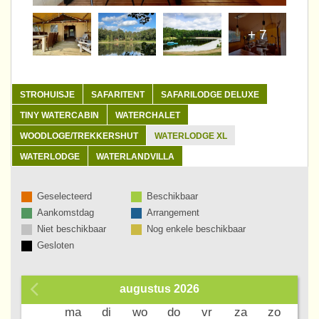
+ 7
STROHUISJE
SAFARITENT
SAFARILODGE DELUXE
TINY WATERCABIN
WATERCHALET
WOODLOGE/TREKKERSHUT
WATERLODGE XL
WATERLODGE
WATERLANDVILLA
Geselecteerd
Beschikbaar
Aankomstdag
Arrangement
Niet beschikbaar
Nog enkele beschikbaar
Gesloten
augustus
2026
Wk
ma
di
wo
do
vr
za
zo