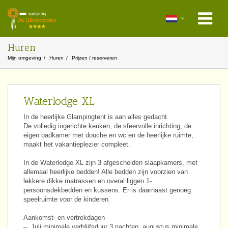
Huren
Mijn omgeving
Huren
Prijzen / reserveren
Waterlodge XL
In de heerlijke Glampingtent is aan alles gedacht.
De volledig ingerichte keuken, de sfeervolle inrichting, de
eigen badkamer met douche en wc en de heerlijke ruimte,
maakt het vakantieplezier compleet.
In de Waterlodge XL zijn 3 afgescheiden slaapkamers, met
allemaal heerlijke bedden! Alle bedden zijn voorzien van
lekkere dikke matrassen en overal liggen 1-
persoonsdekbedden en kussens. Er is daarnaast genoeg
speelruimte voor de kinderen.
Aankomst- en vertrekdagen
– Juli minimale verblijfsduur 3 nachten. augustus minimale